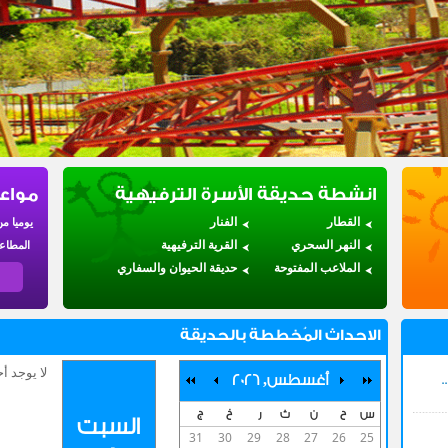
انشطة حديقة الأسرة الترفيهية
مواع
القطار
الفنار
يوميا من
النهر السحري
القرية الترفيهية
المطاعم 
الملاعب المفتوحة
حديقة الحيوان والسفاري
الاحداث المُخططة بالحديقة
لا يوجد 
أغسطس, 2026
س
ح
ن
ث
ر
خ
ج
السبت
31
30
29
28
27
26
25